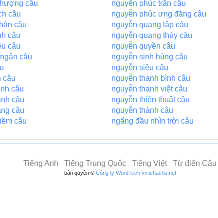
phượng câu
nguyễn phúc trăn câu
ch câu
nguyễn phúc ưng đăng câu
hân câu
nguyễn quang lập câu
nh câu
nguyễn quang thùy câu
ều câu
nguyễn quyền câu
 ngân câu
nguyễn sinh hùng câu
u
nguyễn siêu câu
 câu
nguyễn thanh bình câu
ảnh câu
nguyễn thanh việt câu
ạnh câu
nguyễn thiện thuật câu
ang câu
nguyễn thành câu
iềm câu
ngẩng đầu nhìn trời câu
Tiếng Anh
Tiếng Trung Quốc
Tiếng Việt
Từ điển Câu
bản quyền ©
Công ty WordTech
vn.ichacha.net