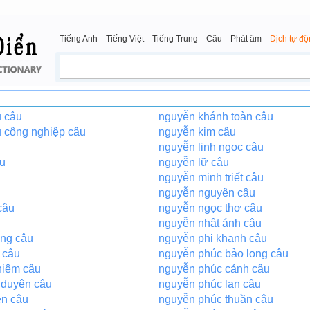
Tiếng Anh
Tiếng Việt
Tiếng Trung
Câu
Phát âm
Dịch tự đ
u câu
nguyễn khánh toàn câu
u công nghiệp câu
nguyễn kim câu
nguyễn linh ngọc câu
u
nguyễn lữ câu
nguyễn minh triết câu
nguyễn nguyên câu
câu
nguyễn ngọc thơ câu
nguyễn nhật ánh câu
ng câu
nguyễn phi khanh câu
 câu
nguyễn phúc bảo long câu
hiêm câu
nguyễn phúc cảnh câu
 duyên câu
nguyễn phúc lan câu
ện câu
nguyễn phúc thuần câu