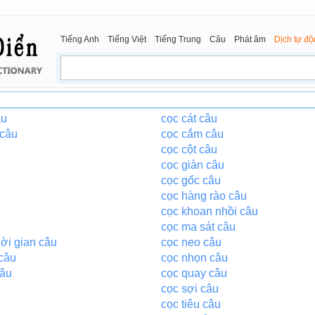
Tiếng Anh
Tiếng Việt
Tiếng Trung
Câu
Phát âm
Dịch tự đ
âu
cọc cát câu
 câu
cọc cắm câu
cọc cột câu
cọc giàn câu
cọc gốc câu
cọc hàng rào câu
cọc khoan nhồi câu
cọc ma sát câu
hời gian câu
cọc neo câu
câu
cọc nhọn câu
câu
cọc quay câu
cọc sợi câu
cọc tiêu câu