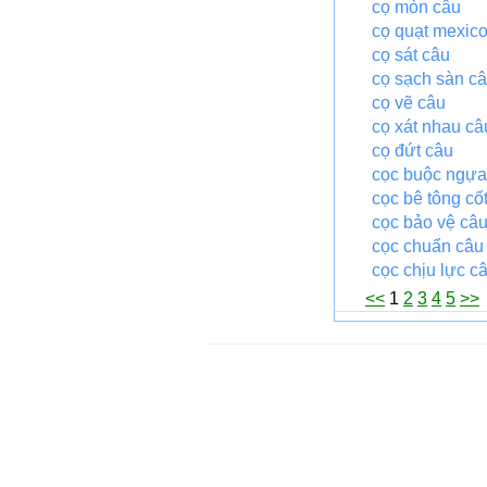
cọ mòn câu
cọ quạt mexic
cọ sát câu
cọ sạch sàn c
cọ vẽ câu
cọ xát nhau câ
cọ đứt câu
cọc buộc ngựa
cọc bê tông cố
cọc bảo vệ câ
cọc chuẩn câu
cọc chịu lực c
<<
1
2
3
4
5
>>