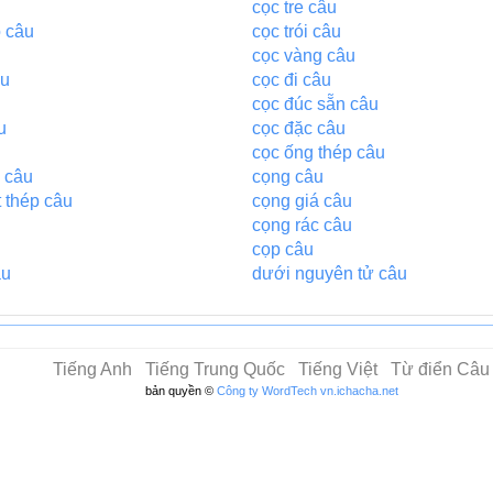
cọc tre câu
o câu
cọc trói câu
cọc vàng câu
âu
cọc đi câu
cọc đúc sẵn câu
u
cọc đặc câu
cọc ống thép câu
 câu
cọng câu
t thép câu
cọng giá câu
u
cọng rác câu
cọp câu
âu
dưới nguyên tử câu
Tiếng Anh
Tiếng Trung Quốc
Tiếng Việt
Từ điển Câu
bản quyền ©
Công ty WordTech
vn.ichacha.net