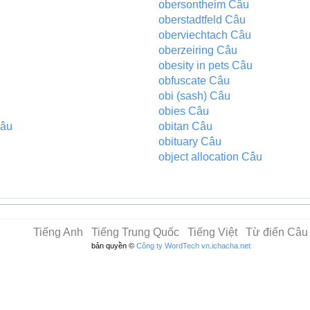
obersontheim Câu
oberstadtfeld Câu
oberviechtach Câu
oberzeiring Câu
obesity in pets Câu
obfuscate Câu
obi (sash) Câu
obies Câu
Câu
obitan Câu
obituary Câu
object allocation Câu
Tiếng Anh
Tiếng Trung Quốc
Tiếng Việt
Từ điển Câu
bản quyền ©
Công ty WordTech
vn.ichacha.net