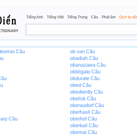
Tiếng Anh
Tiếng Việt
Tiếng Trung
Câu
Phát âm
Dịch tự đ
deorras Câu
ob van Câu
âu
obadiah Câu
obanazawa Câu
obbligato Câu
 Câu
obdurate Câu
âu
obed Câu
obediently Câu
obelisk Câu
oberaudorf Câu
oberhasli Câu
nary Câu
oberhof Câu
oberkail Câu
obernai Câu