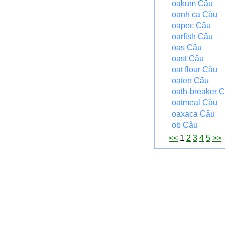
oakum Câu
oanh ca Câu
oapec Câu
oarfish Câu
oas Câu
oast Câu
oat flour Câu
oaten Câu
oath-breaker 
oatmeal Câu
oaxaca Câu
ob Câu
<<
1
2
3
4
5
>>