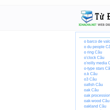
o barco de val
o du people C
o ring Câu
o'clock Câu
o'reilly media
o-type stars C
o.k Câu
o3 Câu
oafish Câu
oak Câu
oak processio
oak-wood Câu
oakland Câu