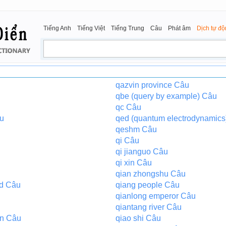
Tiếng Anh
Tiếng Việt
Tiếng Trung
Câu
Phát âm
Dịch tự đ
qazvin province Câu
qbe (query by example) Câu
qc Câu
âu
qed (quantum electrodynamics
qeshm Câu
qi Câu
qi jianguo Câu
qi xin Câu
qian zhongshu Câu
id Câu
qiang people Câu
qianlong emperor Câu
qiantang river Câu
in Câu
qiao shi Câu