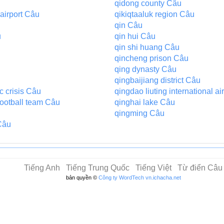
qidong county Câu
irport Câu
qikiqtaaluk region Câu
qin Câu
u
qin hui Câu
qin shi huang Câu
qincheng prison Câu
qing dynasty Câu
qingbaijiang district Câu
c crisis Câu
qingdao liuting international ai
football team Câu
qinghai lake Câu
qingming Câu
 Câu
Tiếng Anh
Tiếng Trung Quốc
Tiếng Việt
Từ điển Câu
bản quyền ©
Công ty WordTech
vn.ichacha.net