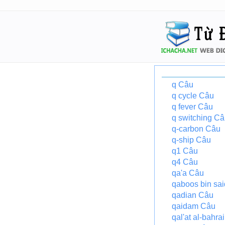
q Câu
q cycle Câu
q fever Câu
q switching C
q-carbon Câu
q-ship Câu
q1 Câu
q4 Câu
qa'a Câu
qaboos bin sa
qadian Câu
qaidam Câu
qal'at al-bahra