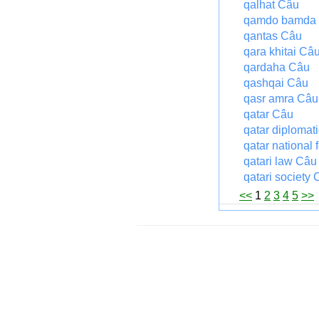
qalhat Câu
qamdo bamda a
qantas Câu
qara khitai Câ
qardaha Câu
qashqai Câu
qasr amra Câu
qatar Câu
qatar diplomati
qatar national 
qatari law Câu
qatari society
<<
1
2
3
4
5
>>