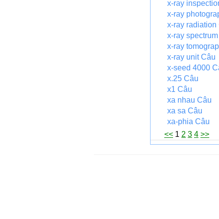
x-ray inspecti
x-ray photogr
x-ray radiatio
x-ray spectru
x-ray tomogra
x-ray unit Câu
x-seed 4000 C
x.25 Câu
x1 Câu
xa nhau Câu
xa sa Câu
xa-phia Câu
<<
1
2
3
4
>>