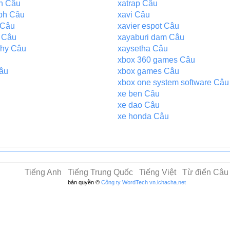
on Câu
xatrap Câu
aph Câu
xavi Câu
n Câu
xavier espot Câu
m Câu
xayaburi dam Câu
phy Câu
xaysetha Câu
xbox 360 games Câu
âu
xbox games Câu
xbox one system software Câu
xe ben Câu
xe dao Câu
xe honda Câu
Tiếng Anh
Tiếng Trung Quốc
Tiếng Việt
Từ điển Câu
bản quyền ©
Công ty WordTech
vn.ichacha.net