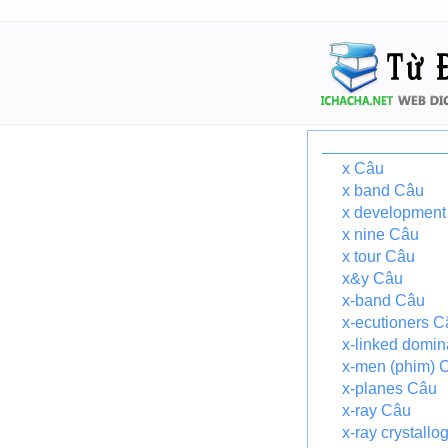
x Câu
x band Câu
x development
x nine Câu
x tour Câu
x&y Câu
x-band Câu
x-ecutioners C
x-linked domin
x-men (phim) 
x-planes Câu
x-ray Câu
x-ray crystall