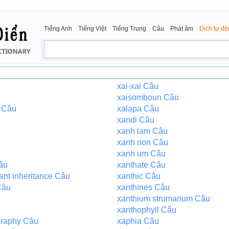
Tiếng Anh
Tiếng Việt
Tiếng Trung
Câu
Phát âm
Dịch tự đ
xai-xai Câu
xaisomboun Câu
 Câu
xalapa Câu
xandi Câu
xanh lam Câu
xanh non Câu
xanh um Câu
âu
xanthate Câu
ant inheritance Câu
xanthic Câu
Câu
xanthines Câu
xanthium strumarium Câu
xanthophyll Câu
ography Câu
xaphia Câu